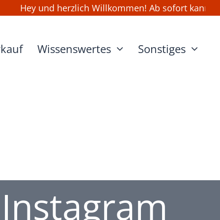
Hey und herzlich Willkommen! Ab sofort kannst Du wi
rkauf
Wissenswertes
Sonstiges
 Instagram