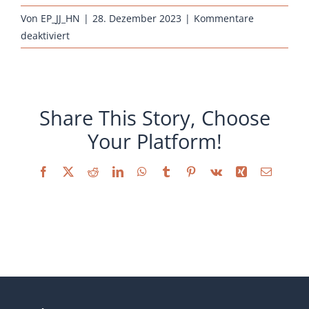
Von
EP_JJ_HN
|
28. Dezember 2023
|
Kommentare
Sonstiges
für
deaktiviert
Huehnernest_Stall-
Zuchtanlage-
neu
Share This Story, Choose
Your Platform!
Facebook
X
Reddit
LinkedIn
WhatsApp
Tumblr
Pinterest
Vk
Xing
E-
Mail