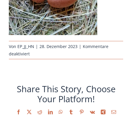
Sonstiges
Von
EP_JJ_HN
|
28. Dezember 2023
|
Kommentare
für
deaktiviert
Huehnernest-
Bruteier-
Barnevelder-
Huhn-
Share This Story, Choose
silber-
Your Platform!
schwarz-
doppeltgesaeumt
Facebook
X
Reddit
LinkedIn
WhatsApp
Tumblr
Pinterest
Vk
Xing
E-
Mail