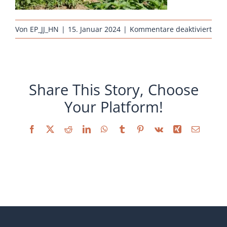
Sonstiges
für
Von
EP_JJ_HN
|
15. Januar 2024
|
Kommentare deaktiviert
rass
hueh
barn
silbe
Share This Story, Choose
schw
Your Platform!
dop
Facebook
X
Reddit
LinkedIn
WhatsApp
Tumblr
Pinterest
Vk
Xing
E-
Mail