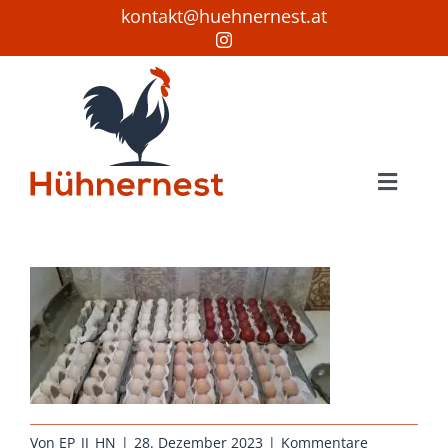
Zum
kontakt@huehnernest.at
Inhalt
springen
Toggle
Naviga
Startseite
Hühner
Bruteier
Verkauf
Wissenswertes
Von
EP_JJ_HN
|
28. Dezember 2023
|
Kommentare