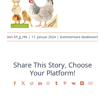
Sonstiges
für
Von
EP_JJ_HN
|
17. Januar 2024
|
Kommentare deaktiviert
hap
huh
robe
hoe
Share This Story, Choose
Your Platform!
Facebook
X
Reddit
LinkedIn
WhatsApp
Tumblr
Pinterest
Vk
Xing
E-
Mail