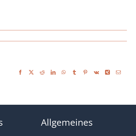
Facebook
X
Reddit
LinkedIn
WhatsApp
Tumblr
Pinterest
Vk
Xing
E-
Mail
s
Allgemeines