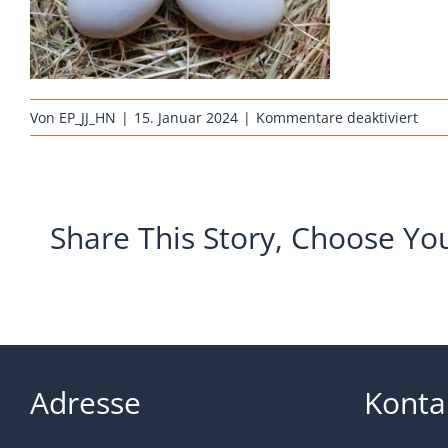
für
Von
EP_JJ_HN
|
15. Januar 2024
|
Kommentare deaktiviert
hueh
brut
arau
weis
Share This Story, Choose Yo
Adresse
Konta