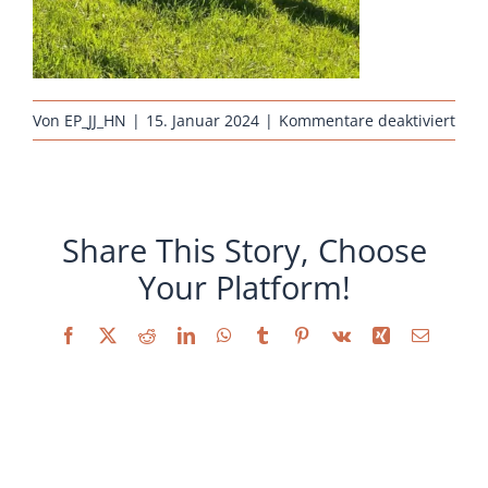
Sonstiges
für
Von
EP_JJ_HN
|
15. Januar 2024
|
Kommentare deaktiviert
hueh
janu
arau
weis
Share This Story, Choose
ras
Your Platform!
Facebook
X
Reddit
LinkedIn
WhatsApp
Tumblr
Pinterest
Vk
Xing
E-
Mail