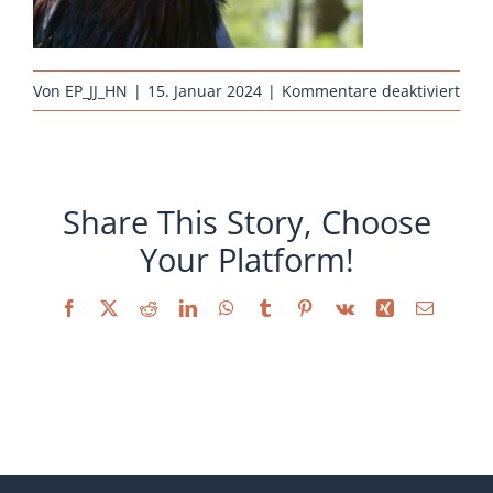
Sonstiges
für
Von
EP_JJ_HN
|
15. Januar 2024
|
Kommentare deaktiviert
rass
hueh
arau
wild
Share This Story, Choose
Your Platform!
Facebook
X
Reddit
LinkedIn
WhatsApp
Tumblr
Pinterest
Vk
Xing
E-
Mail