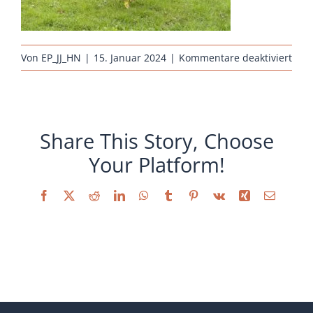
Sonstiges
für
Von
EP_JJ_HN
|
15. Januar 2024
|
Kommentare deaktiviert
erha
biel
ken
kenn
Share This Story, Choose
Your Platform!
Facebook
X
Reddit
LinkedIn
WhatsApp
Tumblr
Pinterest
Vk
Xing
E-
Mail