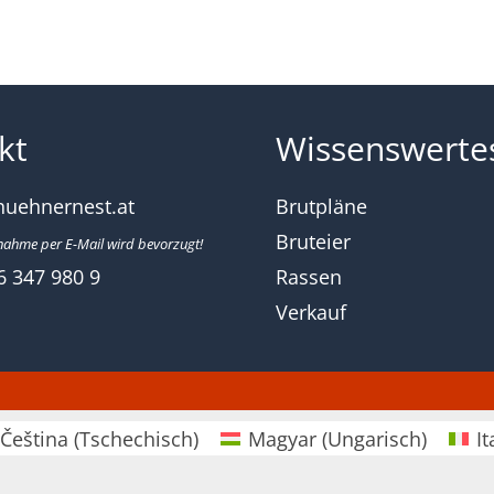
kt
Wissenswerte
huehnernest.at
Brutpläne
Bruteier
nahme per E-Mail wird bevorzugt!
6 347 980 9
Rassen
Verkauf
Čeština
(
Tschechisch
)
Magyar
(
Ungarisch
)
It