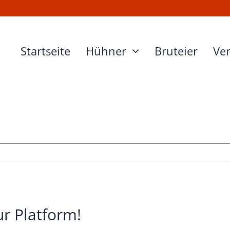
Startseite
Hühner
Bruteier
Ve
ltungszucht-
nernest-
f-
unt_2016
ur Platform!