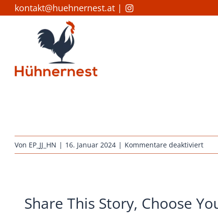
Zum
kontakt@huehnernest.at
|
Inhalt
springen
für
Von
EP_JJ_HN
|
16. Januar 2024
|
Kommentare deaktiviert
erha
hueh
orlof
rotb
Share This Story, Choose Yo