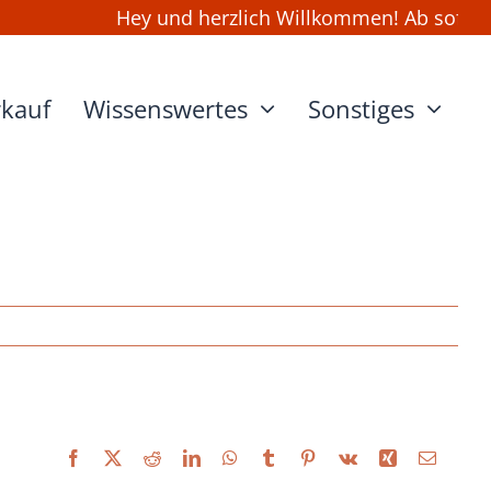
Hey und herzlich Willkommen! Ab sofort k
rkauf
Wissenswertes
Sonstiges
Facebook
X
Reddit
LinkedIn
WhatsApp
Tumblr
Pinterest
Vk
Xing
E-
Mail