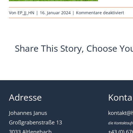
für
Von
EP_JJ_HN
|
16. Januar 2024
|
Kommentare deaktiviert
hueh
rass
orlof
rotb
Share This Story, Choose Yo
Adresse
Konta
Johannes Janus
kontakt@
Großgrabenstraße 13
die Kontaktauf
3033 Altlengbach
+43 (0) 67