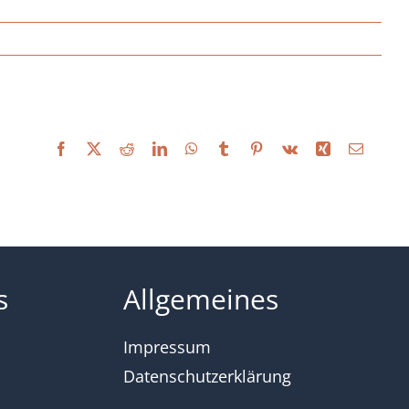
Facebook
X
Reddit
LinkedIn
WhatsApp
Tumblr
Pinterest
Vk
Xing
E-
Mail
s
Allgemeines
Impressum
Datenschutzerklärung