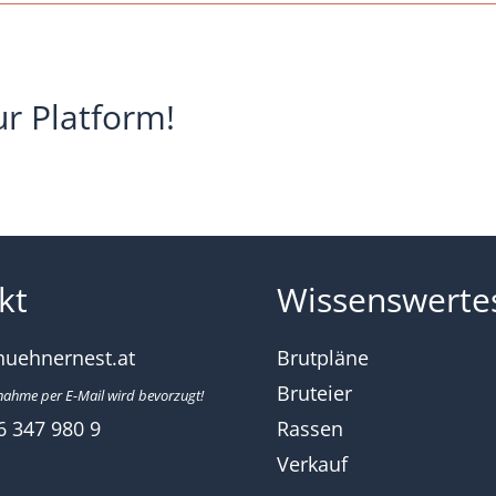
ltungszucht-
s-
schak-
heckt_2015
ur Platform!
kt
Wissenswerte
huehnernest.at
Brutpläne
Bruteier
nahme per E-Mail wird bevorzugt!
6 347 980 9
Rassen
Verkauf