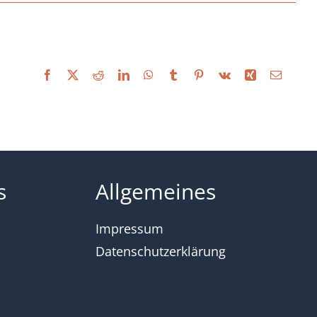
Facebook
X
Reddit
LinkedIn
WhatsApp
Tumblr
Pinterest
Vk
Xing
E-
Mail
s
Allgemeines
Impressum
Datenschutzerklärung