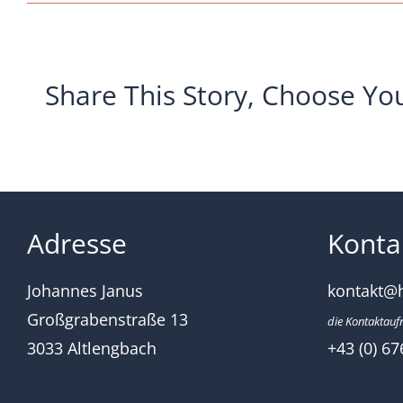
erha
janu
sand
gesc
Share This Story, Choose Yo
Adresse
Konta
Johannes Janus
kontakt@
Großgrabenstraße 13
die Kontaktauf
3033 Altlengbach
+43 (0) 67