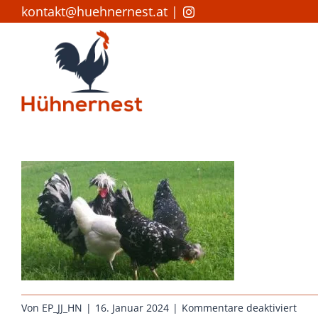
Zum
kontakt@huehnernest.at
|
Inhalt
springen
für
Von
EP_JJ_HN
|
16. Januar 2024
|
Kommentare deaktiviert