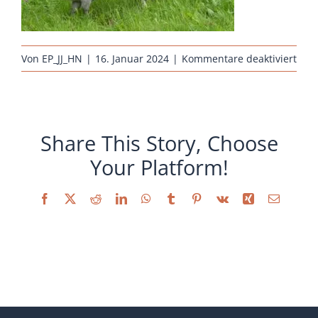
Sonstiges
für
Von
EP_JJ_HN
|
16. Januar 2024
|
Kommentare deaktiviert
hueh
rass
sand
gesc
Share This Story, Choose
Your Platform!
Facebook
X
Reddit
LinkedIn
WhatsApp
Tumblr
Pinterest
Vk
Xing
E-
Mail