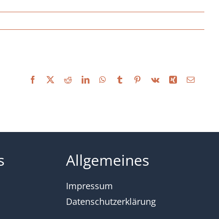
Facebook
X
Reddit
LinkedIn
WhatsApp
Tumblr
Pinterest
Vk
Xing
E-
Mail
s
Allgemeines
Impressum
Datenschutzerklärung