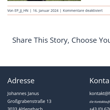
für
Von
EP_JJ_HN
|
16. Januar 2024
|
Kommentare deaktiviert
rass
brut
sand
schw
Share This Story, Choose Yo
Adresse
Konta
Johannes Janus
kontakt@
Großgrabenstraße 13
die Kontaktauf
3033 Altlengbach
+43 (0) 67