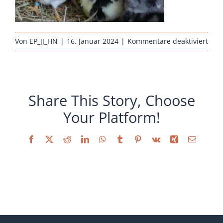
Sonstiges
für
Von
EP_JJ_HN
|
16. Januar 2024
|
Kommentare deaktiviert
rass
kuek
sand
gesc
Share This Story, Choose
Your Platform!
Facebook
X
Reddit
LinkedIn
WhatsApp
Tumblr
Pinterest
Vk
Xing
E-
Mail