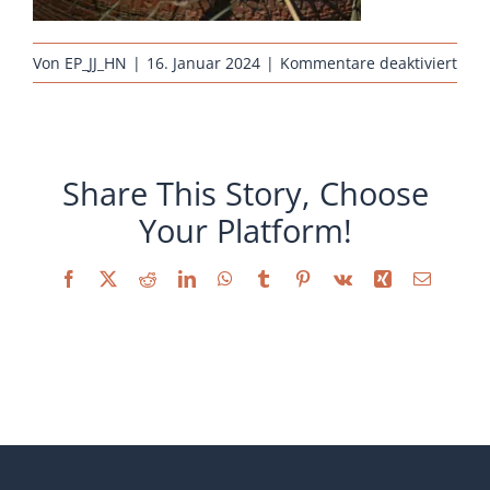
Sonstiges
für
Von
EP_JJ_HN
|
16. Januar 2024
|
Kommentare deaktiviert
hueh
kuek
sulm
gold
Share This Story, Choose
weiz
Your Platform!
Facebook
X
Reddit
LinkedIn
WhatsApp
Tumblr
Pinterest
Vk
Xing
E-
Mail