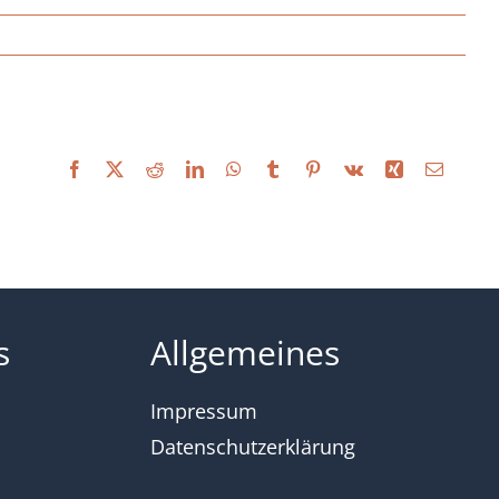
Facebook
X
Reddit
LinkedIn
WhatsApp
Tumblr
Pinterest
Vk
Xing
E-
Mail
s
Allgemeines
Impressum
Datenschutzerklärung