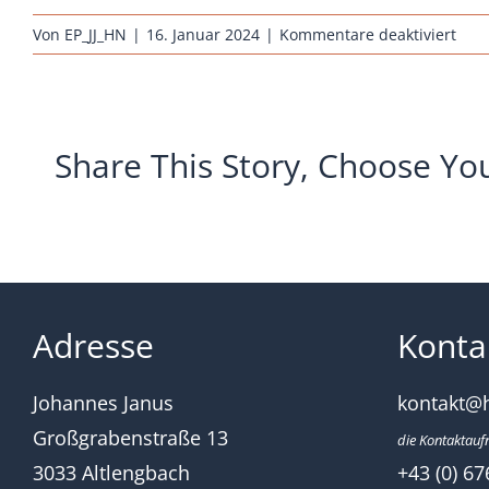
für
Von
EP_JJ_HN
|
16. Januar 2024
|
Kommentare deaktiviert
hueh
rass
sulm
gold
Share This Story, Choose Yo
weiz
Adresse
Konta
Johannes Janus
kontakt@
Großgrabenstraße 13
die Kontaktauf
3033 Altlengbach
+43 (0) 67