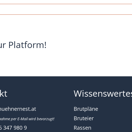
nernest-
ezucht-
taler-
-
ur Platform!
enfarbig
kt
Wissenswerte
huehnernest.at
Brutpläne
Bruteier
nahme per E-Mail wird bevorzugt!
6 347 980 9
Rassen